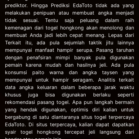
prediktor. Hingga Prediksi EdaToto tidak ada yang
melakukan penipuan atau membuat angka menjadi
tidak sesuai. Tentu saja peluang dalam raih
kemenagan dari togel hongkong akan menolong dan
membuat Anda jadi lebih cepat menang. Lepas dari
Terkait itu, ada pula sejumlah taktik jitu lainnya
mempunyai manfaat hampir serupa. Pasang taruhan
dengan penafsiran mimpi banyak pula digunakan
pemain karena mudah dan hasilnya jeli. Ada pula
konsumsi paito warna dan angka taysen yang
mempunyai untuk hampir seragam. Analitis terkait
data angka keluaran dalam beberapa jarak waktu
khusus juga bisa digunakan berlaku seperti
rekomendasi pasang togel. Apa pun langkah bermain
yang hendak digunakan, optimis diri kalian untuk
bergabung di satu diantaranya situs togel terpercaya
EdaToto. Di situs terpercaya, kalian dapat dapatkan
syair togel hongkong tercepat jeli langsung dari