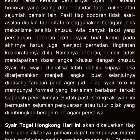
bocoran yang sering diberi bandar togel online atau
sejumlah pemain lain. Pasti tiap bocoran tidak asal-
asalan dibikin tapi ditata menggunakan beragam jenis
mekanisme analitis khusus. Ada banyak faksi yang
persiapkan bocoran kode syair buat kamu pada
akhirnya harus juga menjadi perhatian tingkatan
keakuratannya dulu. Namanya bocoran, pemain tidak
mendapatkan dasar angka khusus dengan khusus.
Syair itu wajib dianalisa lebih dahulu supaya bisa
diterjemahkan menjadi angka buat selanjutnya
dipasang taruhan pada agen judi. Tiap syair toto ini
mempunyai formasi yang berlainan berlainan terkait
siapakah pembikinnya. Sudah pasti seringkali syair ini
bermuatan sejumlah penyuaraan atau tutur bijak yang
dihubungkan beragam beragam peristiwa.
Syair Togel Hongkong Hari Ini
akan dikeluarkan tiap
hari pada akhirnya pemain dapat mempunyai materi
buat melakukan analitis taruhan dengan jitu. Di masa