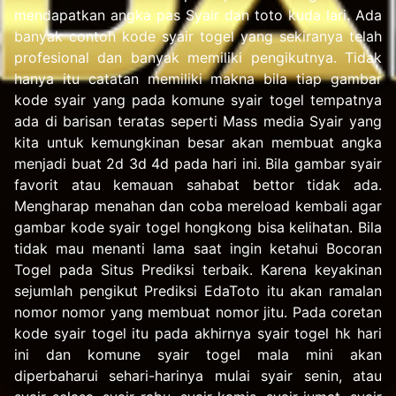
mendapatkan angka pas Syair dan toto kuda lari. Ada
banyak contoh kode syair togel yang sekiranya telah
profesional dan banyak memiliki pengikutnya. Tidak
hanya itu catatan memiliki makna bila tiap gambar
kode syair yang pada komune syair togel tempatnya
ada di barisan teratas seperti Mass media Syair yang
kita untuk kemungkinan besar akan membuat angka
menjadi buat 2d 3d 4d pada hari ini. Bila gambar syair
favorit atau kemauan sahabat bettor tidak ada.
Mengharap menahan dan coba mereload kembali agar
gambar kode syair togel hongkong bisa kelihatan. Bila
tidak mau menanti lama saat ingin ketahui Bocoran
Togel pada Situs Prediksi terbaik. Karena keyakinan
sejumlah pengikut Prediksi EdaToto itu akan ramalan
nomor nomor yang membuat nomor jitu. Pada coretan
kode syair togel itu pada akhirnya syair togel hk hari
ini dan komune syair togel mala mini akan
diperbaharui sehari-harinya mulai syair senin, atau