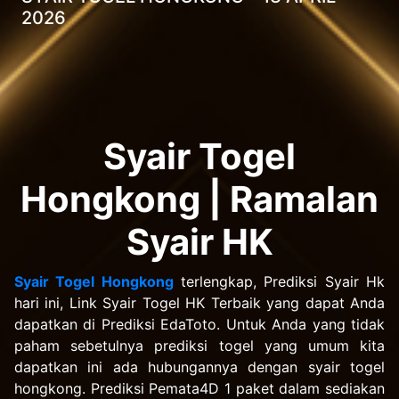
2026
Syair Togel
Hongkong | Ramalan
Syair HK
Syair Togel Hongkong
terlengkap, Prediksi Syair Hk
hari ini, Link Syair Togel HK Terbaik yang dapat Anda
dapatkan di Prediksi EdaToto. Untuk Anda yang tidak
paham sebetulnya prediksi togel yang umum kita
dapatkan ini ada hubungannya dengan syair togel
hongkong. Prediksi Pemata4D 1 paket dalam sediakan