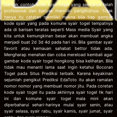
banyak contoh kode syair togel yang sekiranya telah
profesional dan banyak memiliki pengikutnya. Tidak
hanya itu catatan memiliki makna bila tiap gambar
kode syair yang pada komune syair togel tempatnya
ada di barisan teratas seperti Mass media Syair yang
kita untuk kemungkinan besar akan membuat angka
menjadi buat 2d 3d 4d pada hari ini. Bila gambar syair
favorit atau kemauan sahabat bettor tidak ada.
Mengharap menahan dan coba mereload kembali agar
gambar kode syair togel hongkong bisa kelihatan. Bila
tidak mau menanti lama saat ingin ketahui Bocoran
Togel pada Situs Prediksi terbaik. Karena keyakinan
sejumlah pengikut Prediksi EdaToto itu akan ramalan
nomor nomor yang membuat nomor jitu. Pada coretan
kode syair togel itu pada akhirnya syair togel hk hari
ini dan komune syair togel mala mini akan
diperbaharui sehari-harinya mulai syair senin, atau
syair selasa, syair rabu, syair kamis, syair jumat, syair