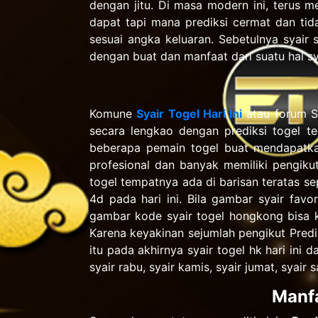
dengan jitu. Di masa modern ini, terus m
dapat tapi mana prediksi cermat dan tid
sesuai angka keluaran. Sebetulnya syair 
dengan buat dan manfaat dari suatu hal sya
Komune
Syair Togel Hari Ini
atau forum Sy
secara lengkao dengan prediksi togel te
beberapa pemain togel buat mendapatkan
profesional dan banyak memiliki pengiku
togel tempatnya ada di barisan teratas 
4d pada hari ini. Bila gambar syair fa
gambar kode syair togel hongkong bisa ke
Karena keyakinan sejumlah pengikut Pred
itu pada akhirnya syair togel hk hari ini 
syair rabu, syair kamis, syair jumat, syair
Manfa