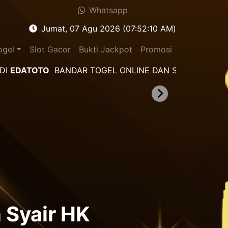
Whatsapp
Jumat, 07 Agu 2026 (
07:52:10 AM
)
ogel
Slot Gacor
Bukti Jackpot
Promosi
ATOTO
BANDAR TOGEL ONLINE DAN SITUS SLOT GACOR 
 Syair HK