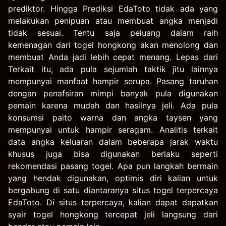
prediktor. Hingga Prediksi EdaToto tidak ada yang
melakukan penipuan atau membuat angka menjadi
tidak sesuai. Tentu saja peluang dalam raih
kemenagan dari togel hongkong akan menolong dan
membuat Anda jadi lebih cepat menang. Lepas dari
Terkait itu, ada pula sejumlah taktik jitu lainnya
mempunyai manfaat hampir serupa. Pasang taruhan
dengan penafsiran mimpi banyak pula digunakan
pemain karena mudah dan hasilnya jeli. Ada pula
konsumsi paito warna dan angka taysen yang
mempunyai untuk hampir seragam. Analitis terkait
data angka keluaran dalam beberapa jarak waktu
khusus juga bisa digunakan berlaku seperti
rekomendasi pasang togel. Apa pun langkah bermain
yang hendak digunakan, optimis diri kalian untuk
bergabung di satu diantaranya situs togel terpercaya
EdaToto. Di situs terpercaya, kalian dapat dapatkan
syair togel hongkong tercepat jeli langsung dari