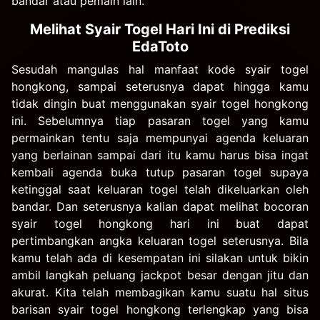
bandar atau pemain lain.
Melihat Syair Togel Hari Ini di Prediksi
EdaToto
Sesudah mangulas hal manfaat kode syair togel
hongkong, sampai seterusnya dapat hingga kamu
tidak dingin buat menggunakan syair togel hongkong
ini. Sebelumnya tiap pasaran togel yang kamu
permainkan tentu saja mempunyai agenda keluaran
yang berlainan sampai dari itu kamu harus bisa ingat
kembali agenda buka tutup pasaran togel supaya
ketinggal saat keluaran togel telah dikeluarkan oleh
bandar. Dan seterusnya kalian dapat melihat bocoran
syair togel hongkong hari ini buat dapat
pertimbangkan angka keluaran togel seterusnya. Bila
kamu telah ada di kesempatan ini silakan untuk bikin
ambil langkah peluang jackpot besar dengan jitu dan
akurat. Kita telah membagikan kamu suatu hal situs
barisan syair togel hongkong terlengkap yang bisa