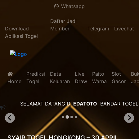
Whatsapp
Daftar Jadi
Download
Member
Telegram
Livechat
Aplikasi Togel
Prediksi
Data
Live
Paito
Slot
Buk
Home
Togel
Keluaran
Draw
Warna
Gacor
Ja
SELAMAT DATANG DI
EDATOTO
BANDAR TOGEL ONLI
SYAIR TOGEL HONGKONG – 30 APRIL