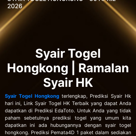
2026
Syair Togel
Hongkong | Ramalan
Syair HK
Syair Togel Hongkong
terlengkap, Prediksi Syair Hk
hari ini, Link Syair Togel HK Terbaik yang dapat Anda
dapatkan di Prediksi EdaToto. Untuk Anda yang tidak
paham sebetulnya prediksi togel yang umum kita
dapatkan ini ada hubungannya dengan syair togel
hongkong. Prediksi Pemata4D 1 paket dalam sediakan