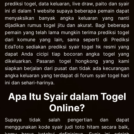
prediksi togel, data keluaran, live draw, paito dan syair
ini di dalam 1 website supaya beberapa pemain dapat
menyaksikan banyak angka keluaran yang nanti
dijadikan rumus togel jitu dan akurat. Bagi beberapa
pemain yang telah lama mungkin terima prediksi togel
dari komune yang lain, sama seperti di Prediksi
EdaToto sediakan prediksi syair togel hk resmi yang
dapat Anda cicipi tiap bocoran angka togel yang
dikeluarkan. Pasaran togel hongkong yang kami
siapkan berjalan dari pusat dan tidak ada kecurangan
angka keluaran yang terdapat di forum syair togel hari
ini dan sehari-harinya.
Apa Itu Syair dalam Togel
Online?
Supaya tidak salah pengertian dan dapat
menggunakan kode syair judi toto hitam secara baik,
kamu harus ketahui definisinya. Syair ini adalah