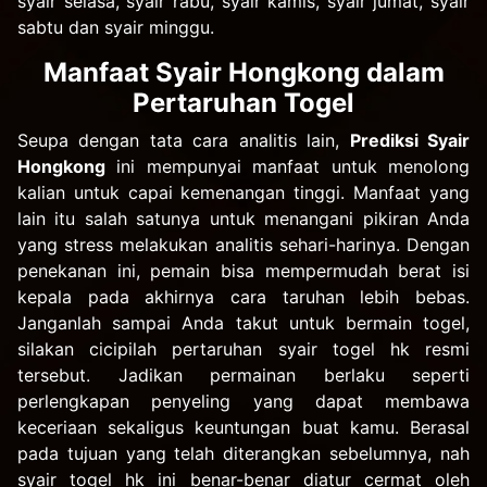
syair selasa, syair rabu, syair kamis, syair jumat, syair
sabtu dan syair minggu.
Manfaat Syair Hongkong dalam
Pertaruhan Togel
Seupa dengan tata cara analitis lain,
Prediksi Syair
Hongkong
ini mempunyai manfaat untuk menolong
kalian untuk capai kemenangan tinggi. Manfaat yang
lain itu salah satunya untuk menangani pikiran Anda
yang stress melakukan analitis sehari-harinya. Dengan
penekanan ini, pemain bisa mempermudah berat isi
kepala pada akhirnya cara taruhan lebih bebas.
Janganlah sampai Anda takut untuk bermain togel,
silakan cicipilah pertaruhan syair togel hk resmi
tersebut. Jadikan permainan berlaku seperti
perlengkapan penyeling yang dapat membawa
keceriaan sekaligus keuntungan buat kamu. Berasal
pada tujuan yang telah diterangkan sebelumnya, nah
syair togel hk ini benar-benar diatur cermat oleh