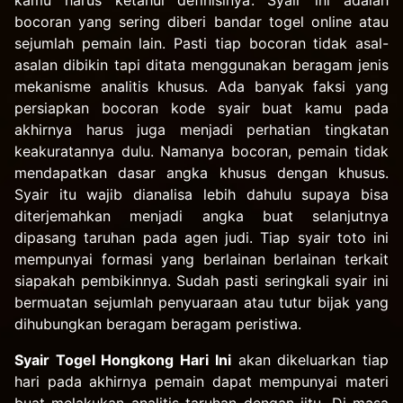
bocoran yang sering diberi bandar togel online atau
sejumlah pemain lain. Pasti tiap bocoran tidak asal-
asalan dibikin tapi ditata menggunakan beragam jenis
mekanisme analitis khusus. Ada banyak faksi yang
persiapkan bocoran kode syair buat kamu pada
akhirnya harus juga menjadi perhatian tingkatan
keakuratannya dulu. Namanya bocoran, pemain tidak
mendapatkan dasar angka khusus dengan khusus.
Syair itu wajib dianalisa lebih dahulu supaya bisa
diterjemahkan menjadi angka buat selanjutnya
dipasang taruhan pada agen judi. Tiap syair toto ini
mempunyai formasi yang berlainan berlainan terkait
siapakah pembikinnya. Sudah pasti seringkali syair ini
bermuatan sejumlah penyuaraan atau tutur bijak yang
dihubungkan beragam beragam peristiwa.
Syair Togel Hongkong Hari Ini
akan dikeluarkan tiap
hari pada akhirnya pemain dapat mempunyai materi
buat melakukan analitis taruhan dengan jitu. Di masa