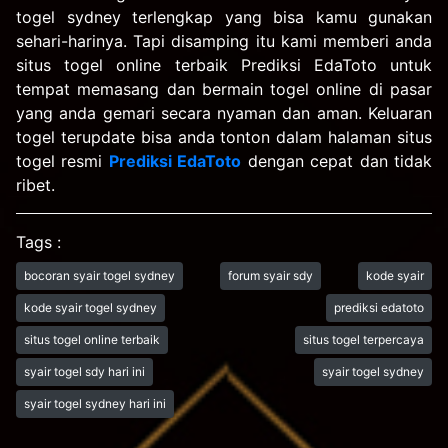
togel sydney terlengkap yang bisa kamu gunakan
sehari-harinya. Tapi disamping itu kami memberi anda
situs togel online terbaik Prediksi EdaToto untuk
tempat memasang dan bermain togel online di pasar
yang anda gemari secara nyaman dan aman. Keluaran
togel terupdate bisa anda tonton dalam halaman situs
togel resmi
Prediksi EdaToto
dengan cepat dan tidak
ribet.
Tags :
bocoran syair togel sydney
forum syair sdy
kode syair
kode syair togel sydney
prediksi edatoto
situs togel online terbaik
situs togel terpercaya
syair togel sdy hari ini
syair togel sydney
syair togel sydney hari ini