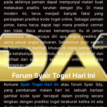
pada akhirnya pemain dapat mempunyai materi buat
melakukan analitis taruhan dengan jitu. Di masa
modern ini, terus menjadi banyak faksi yang
persiapkan prediksi kode togel online. Sebagai pemain
pintar, kamu harus dapat tapi mana prediksi cermat
dan tidak. Baca akurasi kemampuan itu di jaman
seterusnya dan percaya diri apa angka prediksi itu
sama sesuai angka keluaran. Sebetulnya syair seperti
ini mempunyai manfaat khusus di mana pemain harus
juga ketahuinya lebih dahulu. Bila ijab dengan buat dan
manfaat dari suatu hal syair togel online, telah kita
persiapkan rinciannya.
Forum Syair Togel Hari Ini
Komune
Syair Togel Hari Ini
atau forum Syair Sdy,
yang pembaruan malam hari ini. sebuah barisan
gambar kode syair tercepat dalam posting secara
lengkao dengan prediksi togel terakurat ketika ini ada