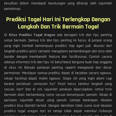
kesulitan dalam mendapat keuntungan yang diharap oleh sejumlah
pemainnya.
Prediksi Togel Hari Ini Terlengkap Dengan
Langkah Dan Trik Bermain Togel
Di
Situs Prediksi Togel Oregon
ada beragam trik dan tips penting
untuk bermain. Semua trik dan tips penting ini harus di jumpai orang
yang ingin tambah kemampuan prediksi tiap agen judi. Akurasi dari
langkah prediksi pasti semakin mengalami perkembangan dan bisa oleh
bandar dengan membenahi feature dan fasilitasnya. Contoh secara
adanya informasi trik dan tips ini betul-betul berguna buat tiap anggota
di situs ini. Banyak panduan penting seperti mengawali dari dasar
permainan. Meskipun semua prediksi dapat di kerjakan secara ngawur,
tetapi hasilnya dapat makin ngawur. Siapa sih yang ingin alami rugi
karena perlakuan semacam itu? Pasti harus ketahui langkah yang
sesuai, kan? Dan di sini sejumlah panduan dipersiapkan. Untuk trick
bermain akan berkembang sama sesuai kemampuan pemain. Tetapi di
perlukan sejumlah dasar yang penuhi sampai ketetapan lakukan
prediksi bisa diambil terkait. Dengan demikian tidak cuma asal lakukan
prediksi togel oregon hari ini tetapi tidak dapat memikul risikonya