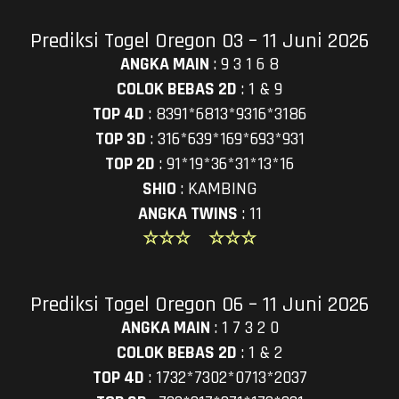
Prediksi Togel Oregon 03 – 11 Juni 2026
ANGKA MAIN
:
9 3 1 6 8
COLOK BEBAS 2D
:
1 & 9
TOP 4D
:
8391*6813*9316*3186
TOP 3D
:
316*639*169*693*931
TOP 2D
:
91*19*36*31*13*16
SHIO
:
KAMBING
ANGKA TWINS
:
11
☆☆☆
☆☆☆
Prediksi Togel Oregon 06 – 11 Juni 2026
ANGKA MAIN
:
1 7 3 2 0
COLOK BEBAS 2D
:
1 & 2
TOP 4D
:
1732*7302*0713*2037