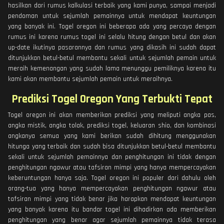
hasilkan dari rumus kalkulasi terbaik yang kami punya, sampai menjadi
pendoman untuk sejumlah pemainnya untuk mendapat keuntungan
yang banyak ini. Togel oregon ini beberapa ada yang percaya dengan
rumus ini karena rumus togel ini selalu hitung dengan betul dan akan
up-date ikutinya pasarannya dan rumus yang dikasih ini sudah dapat
ditunjukkan betul-betul membantu sekali untuk sejumlah pemain untuk
meraih kemenangan yang sudah lama menunggu pemiliknya karena itu
kami akan membantu sejumlah pemain untuk meraihnya.
Prediksi Togel Oregon Yang Terbukti Tepat
Togel oregon ini akan memberikan prediksi yang meliputi angka pas,
angka mistik, angka tolak, prediksi togel, keluaran shio, dan kombinasi
angkanya semua yang kami berikan sudah dihitung menggunakan
hitunga yang terbaik dan sudah bisa ditunjukkan betul-betul membantu
sekali untuk sejumlah pemainnya dan penghitungan ini tidak dengan
penghitungan ngawur atau tafsiran mimpi yang hanya mempercayakan
keberuntungan hanya saja. Togel oregon ini populer dari dahulu oleh
orang-tua yang hanya mempercayakan penghitungan ngawur atau
tafsiran mimpi yang tidak benar jika harapkan mendapat keuntungan
yang banyak karena itu bandar togel ini dihadirkan ada memberikan
penghitungan yang benar agar sejumlah pemainnya tidak terasa