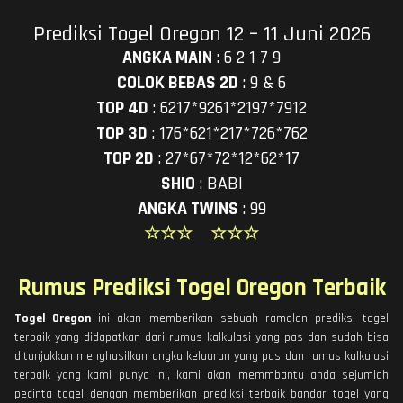
Prediksi Togel Oregon 12 – 11 Juni 2026
ANGKA MAIN
:
6 2 1 7 9
COLOK BEBAS 2D
:
9 & 6
TOP 4D
:
6217*9261*2197*7912
TOP 3D
:
176*621*217*726*762
TOP 2D
:
27*67*72*12*62*17
SHIO
:
BABI
ANGKA TWINS
:
99
☆☆☆
☆☆☆
Rumus Prediksi Togel Oregon Terbaik
Togel Oregon
ini akan memberikan sebuah ramalan prediksi togel
terbaik yang didapatkan dari rumus kalkulasi yang pas dan sudah bisa
ditunjukkan menghasilkan angka keluaran yang pas dan rumus kalkulasi
terbaik yang kami punya ini, kami akan memmbantu anda sejumlah
pecinta togel dengan memberikan prediksi terbaik bandar togel yang