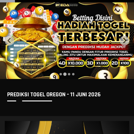
PREDIKSI TOGEL OREGON – 11 JUNI 2026