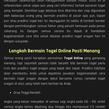
meskipun sebenarnya telah menggunakan banyak modal. Situs ini di
referensikan untuk siapa pun yang cari informasi terkait pasaran togel
yang komplet. Demikian juga datanya bisa diterima dan siap digunakan
oleh beberapa orang yang bermain prediksi di pasar apa pun, kapan
pun atau prediksi togel hari ini. Keunggulan ini selalu di tambah bandar
dengan pertimbangkan semua faktor yang penuhi kemauan pada jaman
sekarang ini. Dengan semua sarana itu dapat di handalkan
bagaimanakah cara kita untuk lakukan prediksi togel oregon hari ini
dengan waspada.
Langkah Bermain Togel Online Pasti Menang
Semua orang pasti harapkan permainan
Togel Online
yang gampang
menang, tapi sejumlah pemain tidak berpikir bila bermain togel perlu
trick dan prediksi togel oregon yang tepat dan tepat. Prediksi EdaToto
akan membantu Anda untuk dapatkan jawaban bagaimanakah cara
bermain togel oregon dengan betul bersama rumus ramalan togel
oregon di atas yang telah kami berikan ke Anda.
Grup Tinggi-Rendah
Angka yang keluar menyebar di semua segi angka pada 00 – 99, ambil
semua angka lantas dipotong dua, hingga kita mempunyai 1/2 rendah