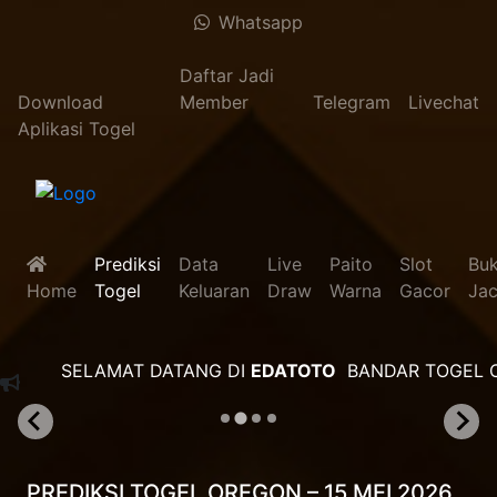
Whatsapp
Daftar Jadi
Download
Member
Telegram
Livechat
Aplikasi Togel
Prediksi
Data
Live
Paito
Slot
Buk
Home
Togel
Keluaran
Draw
Warna
Gacor
Ja
SELAMAT DATANG DI
EDATOTO
BANDAR TOGEL ONLINE
PREDIKSI TOGEL OREGON – 15 MEI 2026