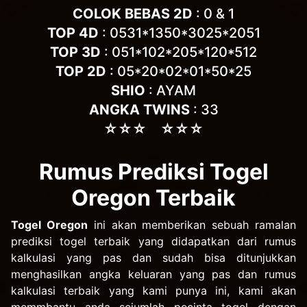
COLOK BEBAS 2D
:
0 & 1
TOP 4D
:
0531*1350*3025*2051
TOP 3D
:
051*102*205*120*512
TOP 2D
:
05*20*02*01*50*25
SHIO
:
AYAM
ANGKA TWINS
:
33
☆☆☆
☆☆☆
Rumus Prediksi Togel
Oregon Terbaik
Togel Oregon
ini akan memberikan sebuah ramalan
prediksi togel terbaik yang didapatkan dari rumus
kalkulasi yang pas dan sudah bisa ditunjukkan
menghasilkan angka keluaran yang pas dan rumus
kalkulasi terbaik yang kami punya ini, kami akan
memmbantu anda sejumlah pecinta togel dengan