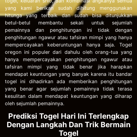
togel, keluaran shio, dan kombinasi angkanya semua
yang kami berikan sudah dihitung menggunakan
hitunga yang terbaik dan sudah bisa ditunjukkan
betul-betul membantu sekali untuk sejumlah
pemainnya dan penghitungan ini tidak dengan
penghitungan ngawur atau tafsiran mimpi yang hanya
mempercayakan keberuntungan hanya saja. Togel
oregon ini populer dari dahulu oleh orang-tua yang
hanya mempercayakan penghitungan ngawur atau
tafsiran mimpi yang tidak benar jika harapkan
mendapat keuntungan yang banyak karena itu bandar
togel ini dihadirkan ada memberikan penghitungan
yang benar agar sejumlah pemainnya tidak terasa
kesulitan dalam mendapat keuntungan yang diharap
oleh sejumlah pemainnya.
Prediksi Togel Hari Ini Terlengkap
Dengan Langkah Dan Trik Bermain
Togel