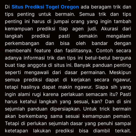
Di
Situs Prediksi Togel Oregon
ada beragam trik dan
tips penting untuk bermain. Semua trik dan tips
penting ini harus di jumpai orang yang ingin tambah
kemampuan prediksi tiap agen judi. Akurasi dari
langkah prediksi pasti semakin mengalami
perkembangan dan bisa oleh bandar dengan
membenahi feature dan fasilitasnya. Contoh secara
adanya informasi trik dan tips ini betul-betul berguna
buat tiap anggota di situs ini. Banyak panduan penting
seperti mengawali dari dasar permainan. Meskipun
semua prediksi dapat di kerjakan secara ngawur,
tetapi hasilnya dapat makin ngawur. Siapa sih yang
ingin alami rugi karena perlakuan semacam itu? Pasti
harus ketahui langkah yang sesuai, kan? Dan di sini
sejumlah panduan dipersiapkan. Untuk trick bermain
akan berkembang sama sesuai kemampuan pemain.
Tetapi di perlukan sejumlah dasar yang penuhi sampai
ketetapan lakukan prediksi bisa diambil terkait.