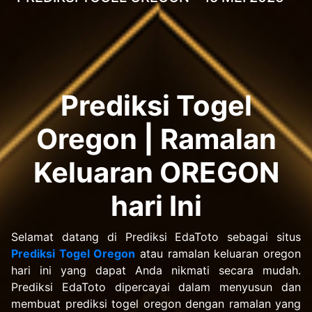
Prediksi Togel
Oregon | Ramalan
Keluaran OREGON
hari Ini
Selamat datang di Prediksi EdaToto sebagai situs
Prediksi Togel Oregon
atau ramalan keluaran oregon
hari ini yang dapat Anda nikmati secara mudah.
Prediksi EdaToto dipercayai dalam menyusun dan
membuat prediksi togel oregon dengan ramalan yang