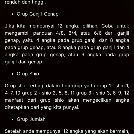
rendah dan tinggi.
Grup Ganjil-Genap
Jika kita mempunyai 12 angka pilihan, Coba untuk
mengambil panduan 4/8, 8/4, atau 6/6 dari ganjil
genap, yaitu 4 angka pada grup ganjil dan 8 angka
pada grup genap, atau 8 angka pada grup ganjil dan 4
angka pada grup genap, atau 6 angka pada grup
ganjil dan genap.
Grup Shio
Grup shio terbagi dalam tiga grup yaitu grup 1 : shio 1,
4, 7, 10 grup 2 : shio 2, 5, 8, 11 grup 3 : shio 3, 6, 9, 12
manfaat dari grup shio akan mengecilkan angka
ditetapkan dari yang kita punyai.
Grup Jumlah
Setelah anda mempunyai 12 angka yang akan bermain,