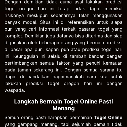
Dengan demikian tidak cuma asal lakukan prediksi
togel oregon hari ini tetapi tidak dapat memikul
risikonya meskipun sebenarnya telah menggunakan
banyak modal. Situs ini di referensikan untuk siapa
pun yang cari informasi terkait pasaran togel yang
komplet. Demikian juga datanya bisa diterima dan siap
digunakan oleh beberapa orang yang bermain prediksi
di pasar apa pun, kapan pun atau prediksi togel hari
ini. Keunggulan ini selalu di tambah bandar dengan
pertimbangkan semua faktor yang penuhi kemauan
pada jaman sekarang ini. Dengan semua sarana itu
dapat di handalkan bagaimanakah cara kita untuk
lakukan prediksi togel oregon hari ini dengan
waspada.
Langkah Bermain Togel Online Pasti
Menang
Semua orang pasti harapkan permainan
Togel Online
yang gampang menang, tapi sejumlah pemain tidak