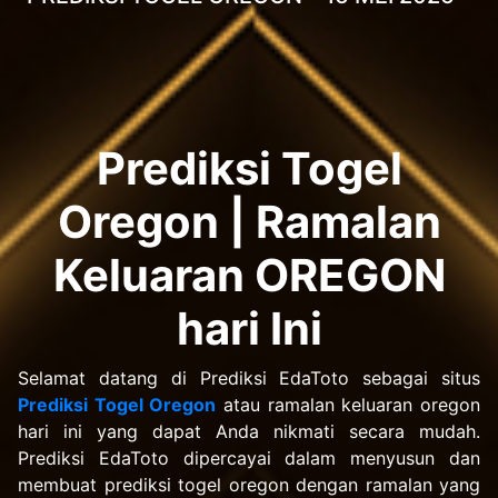
Prediksi Togel
Oregon | Ramalan
Keluaran OREGON
hari Ini
Selamat datang di Prediksi EdaToto sebagai situs
Prediksi Togel Oregon
atau ramalan keluaran oregon
hari ini yang dapat Anda nikmati secara mudah.
Prediksi EdaToto dipercayai dalam menyusun dan
membuat prediksi togel oregon dengan ramalan yang