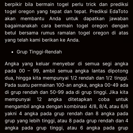
berpikir bila bermain togel perlu trick dan prediksi
togel oregon yang tepat dan tepat. Prediksi EdaToto
akan membantu Anda untuk dapatkan jawaban
bagaimanakah cara bermain togel oregon dengan
betul bersama rumus ramalan togel oregon di atas
yang telah kami berikan ke Anda.
Grup Tinggi-Rendah
Angka yang keluar menyebar di semua segi angka
pada 00 – 99, ambil semua angka lantas dipotong
dua, hingga kita mempunyai 1/2 rendah dan 1/2 tinggi.
Pada suatu permainan 100-an angka, angka 00-49 ada
di grup rendah dan 50-99 ada di grup tinggi. Jika kita
mempunyai 12 angka ditetapkan coba untuk
mengambil angka dengan kombinasi 4/8, 8/4, atau 6/6
yakni 4 angka pada grup rendah dan 8 angka pada
grup yang lebih tinggi, atau 8 pada grup rendah dan 4
angka pada grup tinggi, atau 6 angka pada grup