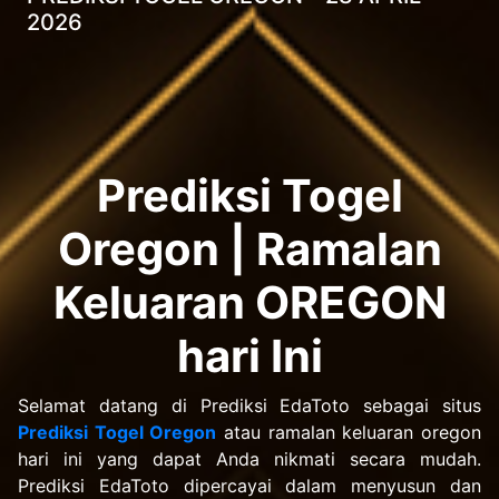
2026
Prediksi Togel
Oregon | Ramalan
Keluaran OREGON
hari Ini
Selamat datang di Prediksi EdaToto sebagai situs
Prediksi Togel Oregon
atau ramalan keluaran oregon
hari ini yang dapat Anda nikmati secara mudah.
Prediksi EdaToto dipercayai dalam menyusun dan