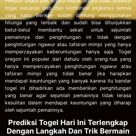
meliputi angka pas, angka mistik, angka tolak, prediksi
togel, keluaran shio, dan kombinasi angkanya semua
yang kami berikan sudah dihitung menggunakan
hitunga yang terbaik dan sudah bisa ditunjukkan
betul-betul membantu sekali untuk sejumlah
pemainnya dan penghitungan ini tidak dengan
penghitungan ngawur atau tafsiran mimpi yang hanya
mempercayakan keberuntungan hanya saja. Togel
oregon ini populer dari dahulu oleh orang-tua yang
hanya mempercayakan penghitungan ngawur atau
tafsiran mimpi yang tidak benar jika harapkan
mendapat keuntungan yang banyak karena itu bandar
togel ini dihadirkan ada memberikan penghitungan
yang benar agar sejumlah pemainnya tidak terasa
kesulitan dalam mendapat keuntungan yang diharap
oleh sejumlah pemainnya.
Prediksi Togel Hari Ini Terlengkap
Dengan Langkah Dan Trik Bermain