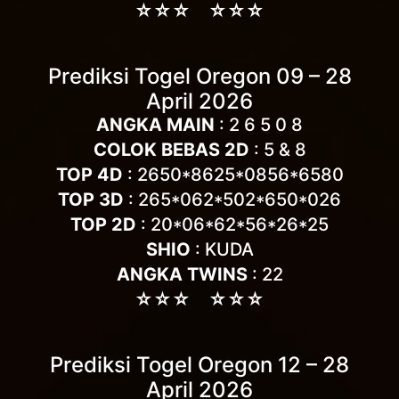
☆☆☆
☆☆☆
Prediksi Togel Oregon 09 – 28
April 2026
ANGKA MAIN
:
2 6 5 0 8
COLOK BEBAS 2D
:
5 & 8
TOP 4D
:
2650*8625*0856*6580
TOP 3D
:
265*062*502*650*026
TOP 2D
:
20*06*62*56*26*25
SHIO
:
KUDA
ANGKA TWINS
:
22
☆☆☆
☆☆☆
Prediksi Togel Oregon 12 – 28
April 2026