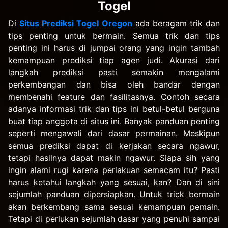
Togel
Di
Situs Prediksi Togel Oregon
ada beragam trik dan
tips penting untuk bermain. Semua trik dan tips
penting ini harus di jumpai orang yang ingin tambah
kemampuan prediksi tiap agen judi. Akurasi dari
langkah prediksi pasti semakin mengalami
perkembangan dan bisa oleh bandar dengan
membenahi feature dan fasilitasnya. Contoh secara
adanya informasi trik dan tips ini betul-betul berguna
buat tiap anggota di situs ini. Banyak panduan penting
seperti mengawali dari dasar permainan. Meskipun
semua prediksi dapat di kerjakan secara ngawur,
tetapi hasilnya dapat makin ngawur. Siapa sih yang
ingin alami rugi karena perlakuan semacam itu? Pasti
harus ketahui langkah yang sesuai, kan? Dan di sini
sejumlah panduan dipersiapkan. Untuk trick bermain
akan berkembang sama sesuai kemampuan pemain.
Tetapi di perlukan sejumlah dasar yang penuhi sampai