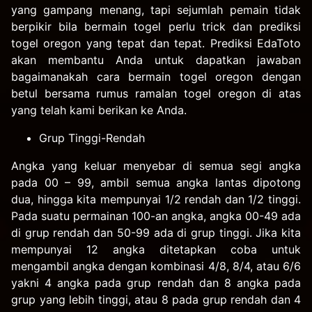
yang gampang menang, tapi sejumlah pemain tidak
berpikir bila bermain togel perlu trick dan prediksi
togel oregon yang tepat dan tepat. Prediksi EdaToto
akan membantu Anda untuk dapatkan jawaban
bagaimanakah cara bermain togel oregon dengan
betul bersama rumus ramalan togel oregon di atas
yang telah kami berikan ke Anda.
Grup Tinggi-Rendah
Angka yang keluar menyebar di semua segi angka
pada 00 – 99, ambil semua angka lantas dipotong
dua, hingga kita mempunyai 1/2 rendah dan 1/2 tinggi.
Pada suatu permainan 100-an angka, angka 00-49 ada
di grup rendah dan 50-99 ada di grup tinggi. Jika kita
mempunyai 12 angka ditetapkan coba untuk
mengambil angka dengan kombinasi 4/8, 8/4, atau 6/6
yakni 4 angka pada grup rendah dan 8 angka pada
grup yang lebih tinggi, atau 8 pada grup rendah dan 4